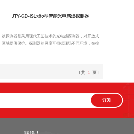
JTY-GD-ISL380型智能光电感烟探测器
该探测器是采用现代工艺技术的光电感探测器，对开放式
区域提供保护。探测器的灵度可根据现场不同环境，在控
制器中用软件进行设置，并将探测到的现场浓烟变化在控
制器上以模拟量形式连续显示出来。系统可对灰尘、温
度、湿度等外界非火灾因素的变化自动进行补偿，以确保
所设定的灵敏度的稳定，并发出准确的火灾信号，一旦超
共
1
页
出补偿范围，即可在控制器上显示出探测器的具体位置，
提示用户对探测器进行清洗和保养。灵敏度测试孔和磁铁
测试功能便于现场测试和检查。
联络人