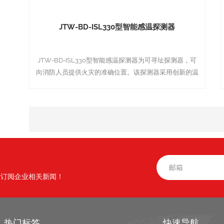
JTW-BD-ISL330型智能感温探测器
JTW-BD-ISL330型智能感温探测器为可寻址探测器，可
向消防人员提供火灾的准确位置。该探测器采用创新的温
度传感技术，可定温报警57℃。
时订阅企业相关新闻！
热门标签
快速导航